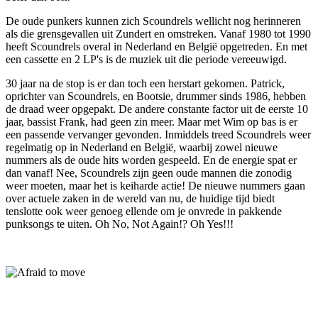
De oude punkers kunnen zich Scoundrels wellicht nog herinneren
als die grensgevallen uit Zundert en omstreken. Vanaf 1980 tot 1990
heeft Scoundrels overal in Nederland en België opgetreden. En met
een cassette en 2 LP's is de muziek uit die periode vereeuwigd.
30 jaar na de stop is er dan toch een herstart gekomen. Patrick,
oprichter van Scoundrels, en Bootsie, drummer sinds 1986, hebben
de draad weer opgepakt. De andere constante factor uit de eerste 10
jaar, bassist Frank, had geen zin meer. Maar met Wim op bas is er
een passende vervanger gevonden. Inmiddels treed Scoundrels weer
regelmatig op in Nederland en België, waarbij zowel nieuwe
nummers als de oude hits worden gespeeld. En de energie spat er
dan vanaf! Nee, Scoundrels zijn geen oude mannen die zonodig
weer moeten, maar het is keiharde actie! De nieuwe nummers gaan
over actuele zaken in de wereld van nu, de huidige tijd biedt
tenslotte ook weer genoeg ellende om je onvrede in pakkende
punksongs te uiten. Oh No, Not Again!? Oh Yes!!!